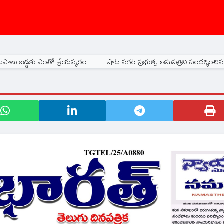
ో శ్రేయస్కరం
షాద్ నగర్ ప్రభుత్వ ఆసుపత్రిని సందర్శించిన హెచ్ఐవి /ఎయిడ్స్