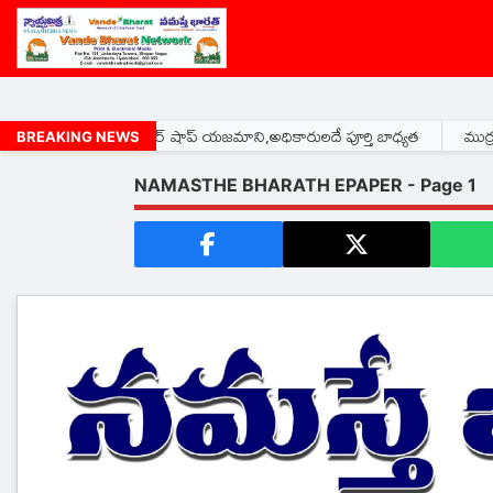
 ఫెర్టిలైజర్ షాప్ యజమాని,అధికారులదే పూర్తి బాధ్యత
ముర్రుపాలు బిడ్డకు ఎంత
BREAKING NEWS
NAMASTHE BHARATH EPAPER - Page
1