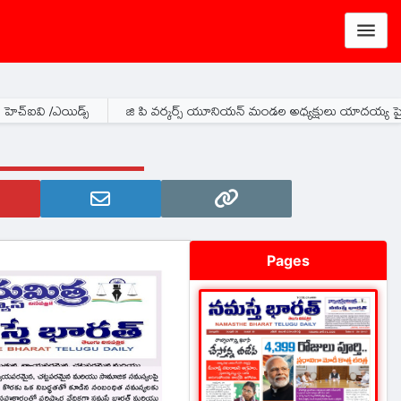
జి పి వర్కర్స్ యూనియన్ మండల అధ్యక్షులు యాదయ్య పై దాడి చేసిన వారిని క
Pages